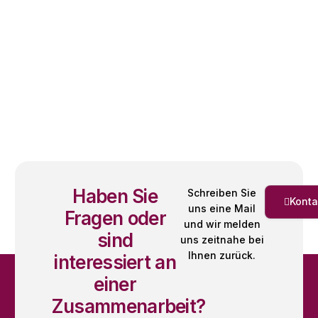
Haben Sie
Schreiben Sie
Konta
uns eine Mail
Fragen oder
und wir melden
sind
uns zeitnahe bei
Ihnen zurück.
interessiert an
einer
Zusammenarbeit?