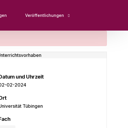
ngen
Veröffentlichungen
Open Educational Ressources (OER)
Fachartikel, Bücher, Buchbeiträge und Herausg
Tagungsbeiträge
Bildungsportale
Datum und Uhrzeit
02-02-2024
Interviews & Pressebeiträge
Downloads
Ort
Universität Tübingen
Fach