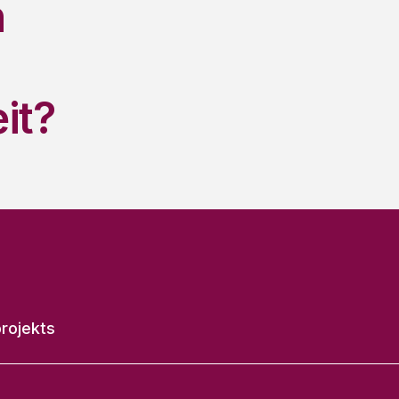
n
it?
rojekts