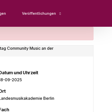
ngen
Veröffentlichungen
Open Educational Ressources (OER)
Fachartikel, Bücher, Buchbeiträge und Herausg
Tagungsbeiträge
Bildungsportale
Datum und Uhrzeit
Interviews & Pressebeiträge
18-09-2025
Downloads
Ort
Landesmusikakademie Berlin
Fach