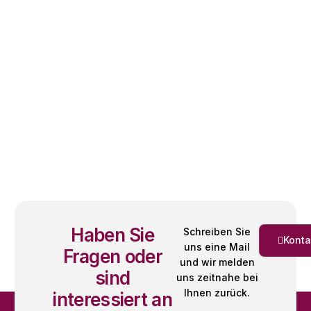
Haben Sie
Schreiben Sie
Konta
uns eine Mail
Fragen oder
und wir melden
sind
uns zeitnahe bei
Ihnen zurück.
interessiert an