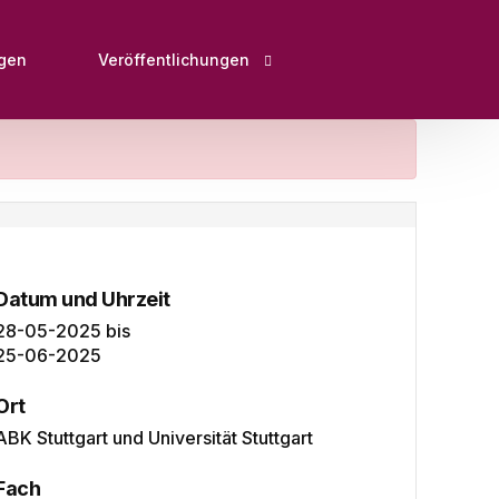
ngen
Veröffentlichungen
Open Educational Ressources (OER)
Fachartikel, Bücher, Buchbeiträge und Herausg
Tagungsbeiträge
Bildungsportale
Datum und Uhrzeit
28-05-2025
bis
Interviews & Pressebeiträge
25-06-2025
Downloads
Ort
ABK Stuttgart und Universität Stuttgart
Fach