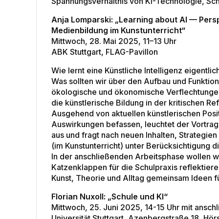
Spannungsverhältnis von KI-Technologie, Sch
Anja Lomparski: „Learning about AI — Persp
Medienbildung im Kunstunterricht“
Mittwoch, 28. Mai 2025, 11–13 Uhr
ABK Stuttgart, FLAG-Pavillon
Wie lernt eine Künstliche Intelligenz eigent
Was sollten wir über den Aufbau und Funktio
ökologische und ökonomische Verflechtungen 
die künstlerische Bildung in der kritischen Re
Ausgehend von aktuellen künstlerischen Posi
Auswirkungen befassen, leuchtet der Vortrag 
aus und fragt nach neuen Inhalten, Strategie
(im Kunstunterricht) unter Berücksichtigung d
In der anschließenden Arbeitsphase wollen wi
Katzenklappen für die Schulpraxis reflektie
Kunst, Theorie und Alltag gemeinsam Ideen f
Florian Nuxoll: „Schule und KI“
Mittwoch, 25. Juni 2025, 14-15 Uhr mit ansch
Universität Stuttgart, Azenbergstraße 18, Hörs