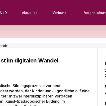
oNeD
Aktuelles
Verbund
Veranstaltu
Standorte
Netzwerke
Fächer
st im digitalen Wandel
hulische Bildungsprozesse vor neue
altet werden, der Kinder und Jugendliche auf eine
itet? In zwei interdisziplinären Vorträgen
en (kunst-)pädagogischer Bildung im